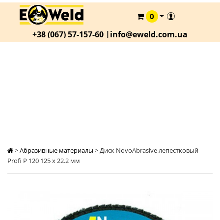
0
КАТАЛОГ
+38 (067) 57-157-60 |
info@eweld.com.ua
О
КОМПАНИИ
СТАТЬИ
ДИСК NOVOABRASIVE ЛЕПЕСТКОВЫЙ PROFI P
120 125 Х 22.2 ММ
АКЦИИ
ОПЛАТА
И
ДОСТАВКА
КОНТАКТЫ
>
Абразивные материалы
>
Диск NovoAbrasive лепестковый
Profi P 120 125 х 22.2 мм