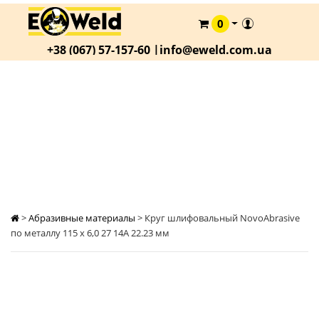
0
КАТАЛОГ
+38 (067) 57-157-60 |
info@eweld.com.ua
О
КОМПАНИИ
СТАТЬИ
КРУГ ШЛИФОВАЛЬНЫЙ NOVOABRASIVE ПО
МЕТАЛЛУ 115 Х 6,0 27 14А 22.23 ММ
АКЦИИ
ОПЛАТА
И
ДОСТАВКА
КОНТАКТЫ
>
Абразивные материалы
>
Круг шлифовальный NovoAbrasive
по металлу 115 х 6,0 27 14А 22.23 мм