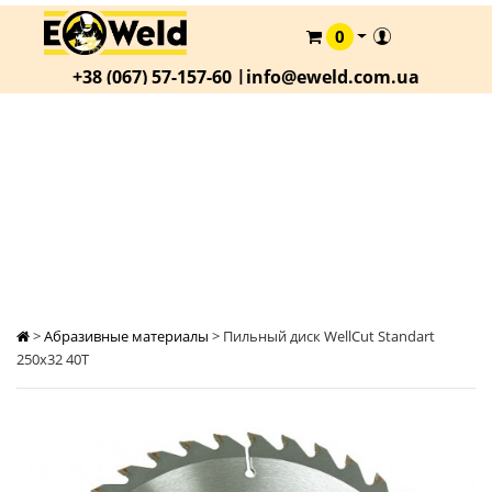
0
КАТАЛОГ
+38 (067) 57-157-60 |
info@eweld.com.ua
О
КОМПАНИИ
СТАТЬИ
ПИЛЬНЫЙ ДИСК WELLCUT STANDART 250Х32
40Т
АКЦИИ
ОПЛАТА
И
ДОСТАВКА
КОНТАКТЫ
>
Абразивные материалы
>
Пильный диск WellCut Standart
250х32 40Т