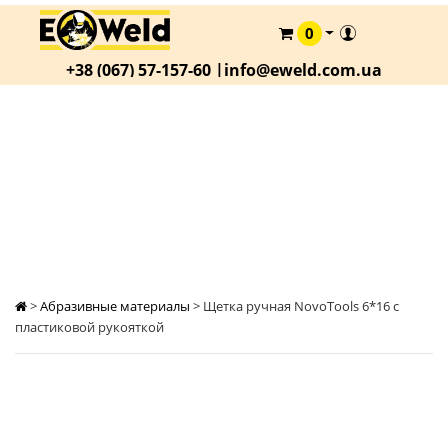
0
КАТАЛОГ
+38 (067) 57-157-60 |
info@eweld.com.ua
О
КОМПАНИИ
СТАТЬИ
ЩЕТКА РУЧНАЯ NOVOTOOLS 6*16 C
ПЛАСТИКОВОЙ РУКОЯТКОЙ
АКЦИИ
ОПЛАТА
И
ДОСТАВКА
КОНТАКТЫ
>
Абразивные материалы
>
Щетка ручная NovoTools 6*16 c
пластиковой рукояткой