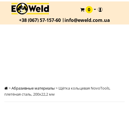
0
КАТАЛОГ
+38 (067) 57-157-60 |
info@eweld.com.ua
О
КОМПАНИИ
СТАТЬИ
ЩЁТКА КОЛЬЦЕВАЯ NOVOTOOLS, ПЛЕТЁНАЯ
СТАЛЬ, 200Х22,2 ММ
АКЦИИ
ОПЛАТА
И
ДОСТАВКА
КОНТАКТЫ
>
Абразивные материалы
>
Щётка кольцевая NovoTools,
плетёная сталь, 200х22,2 мм