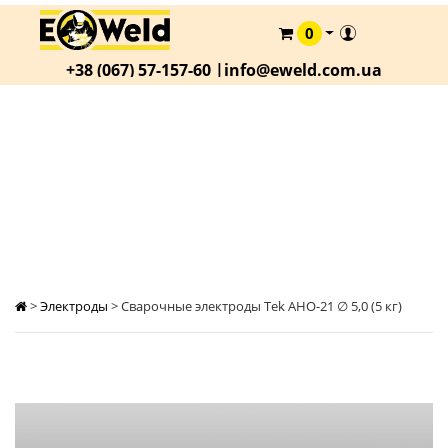
0
КАТАЛОГ
+38 (067) 57-157-60 |
info@eweld.com.ua
О
КОМПАНИИ
СТАТЬИ
CВАРОЧНЫЕ ЭЛЕКТРОДЫ ТЕK АНО-21 ∅ 5,0 (5
КГ)
АКЦИИ
ОПЛАТА
И
ДОСТАВКА
КОНТАКТЫ
>
Электроды
>
Cварочные электроды Теk АНО-21 ∅ 5,0 (5 кг)