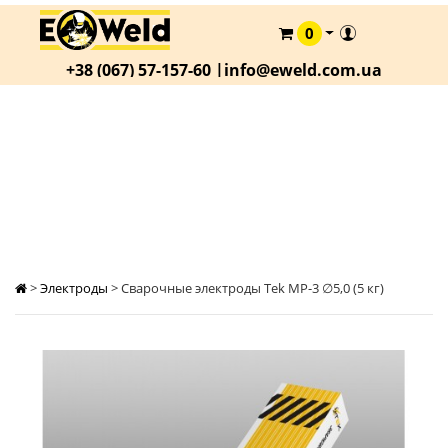
0
КАТАЛОГ
+38 (067) 57-157-60 |
info@eweld.com.ua
О
КОМПАНИИ
СТАТЬИ
CВАРОЧНЫЕ ЭЛЕКТРОДЫ ТЕK MP-3 ∅5,0 (5 КГ)
АКЦИИ
ОПЛАТА
И
ДОСТАВКА
>
Электроды
>
Cварочные электроды Теk MP-3 ∅5,0 (5 кг)
КОНТАКТЫ