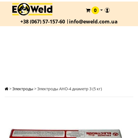
0
КАТАЛОГ
+38 (067) 57-157-60 |
info@eweld.com.ua
О
КОМПАНИИ
СТАТЬИ
ЭЛЕКТРОДЫ АНО-4 ДИАМЕТР 3 (5 КГ)
АКЦИИ
ОПЛАТА
И
ДОСТАВКА
>
Электроды
>
Электроды АНО-4 диаметр 3 (5 кг)
КОНТАКТЫ