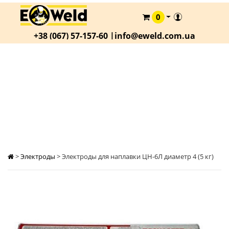
0
КАТАЛОГ
+38 (067) 57-157-60 |
info@eweld.com.ua
О
КОМПАНИИ
СТАТЬИ
ЭЛЕКТРОДЫ ДЛЯ НАПЛАВКИ ЦН-6Л
ДИАМЕТР 4 (5 КГ)
АКЦИИ
ОПЛАТА
И
ДОСТАВКА
КОНТАКТЫ
>
Электроды
>
Электроды для наплавки ЦН-6Л диаметр 4 (5 кг)