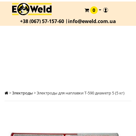
0
КАТАЛОГ
+38 (067) 57-157-60 |
info@eweld.com.ua
О
КОМПАНИИ
СТАТЬИ
ЭЛЕКТРОДЫ ДЛЯ НАПЛАВКИ Т-590 ДИАМЕТР
5 (5 КГ)
АКЦИИ
ОПЛАТА
И
ДОСТАВКА
КОНТАКТЫ
>
Электроды
>
Электроды для наплавки Т-590 диаметр 5 (5 кг)