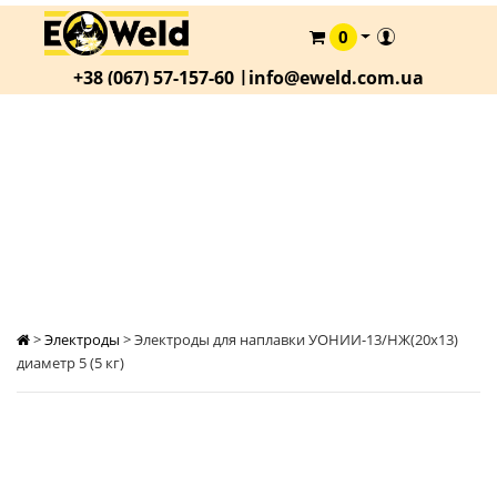
0
КАТАЛОГ
+38 (067) 57-157-60 |
info@eweld.com.ua
О
КОМПАНИИ
СТАТЬИ
ЭЛЕКТРОДЫ ДЛЯ НАПЛАВКИ УОНИИ-13/
НЖ(20Х13) ДИАМЕТР 5 (5 КГ)
АКЦИИ
ОПЛАТА
И
ДОСТАВКА
КОНТАКТЫ
>
Электроды
>
Электроды для наплавки УОНИИ-13/НЖ(20х13)
диаметр 5 (5 кг)