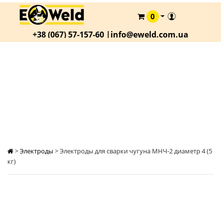
0
КАТАЛОГ
+38 (067) 57-157-60 |
info@eweld.com.ua
О
КОМПАНИИ
СТАТЬИ
ЭЛЕКТРОДЫ ДЛЯ СВАРКИ ЧУГУНА МНЧ-2
ДИАМЕТР 4 (5 КГ)
АКЦИИ
ОПЛАТА
И
ДОСТАВКА
КОНТАКТЫ
>
Электроды
>
Электроды для сварки чугуна МНЧ-2 диаметр 4 (5
кг)