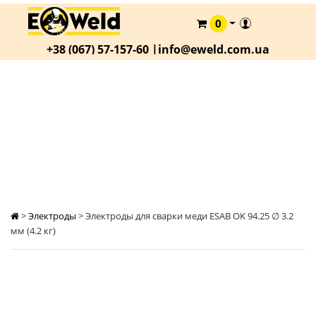
0
КАТАЛОГ
+38 (067) 57-157-60 |
info@eweld.com.ua
О
КОМПАНИИ
СТАТЬИ
ЭЛЕКТРОДЫ ДЛЯ СВАРКИ МЕДИ ESAB OK
94.25 ∅ 3.2 ММ (4.2 КГ)
АКЦИИ
ОПЛАТА
И
ДОСТАВКА
КОНТАКТЫ
>
Электроды
>
Электроды для сварки меди ESAB OK 94.25 ∅ 3.2
мм (4.2 кг)