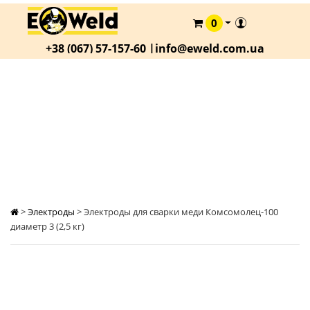
0
КАТАЛОГ
+38 (067) 57-157-60 |
info@eweld.com.ua
О
КОМПАНИИ
СТАТЬИ
ЭЛЕКТРОДЫ ДЛЯ СВАРКИ МЕДИ
КОМСОМОЛЕЦ-100 ДИАМЕТР 3 (2,5 КГ)
АКЦИИ
ОПЛАТА
И
ДОСТАВКА
КОНТАКТЫ
>
Электроды
>
Электроды для сварки меди Комсомолец-100
диаметр 3 (2,5 кг)