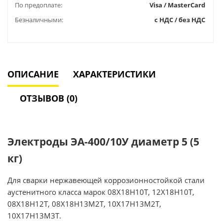
По предоплате:
Visa / MasterCard
Безналичными:
с НДС / без НДС
ОПИСАНИЕ
ХАРАКТЕРИСТИКИ
ОТЗЫВОВ (0)
Электроды ЭА-400/10У диаметр 5 (5
кг)
Для сварки нержавеющей коррозионностойкой стали
аустенитного класса марок 08Х18Н10Т, 12Х18Н10Т,
08Х18Н12Т, 08Х18Н13М2Т, 10Х17Н13М2Т,
10Х17Н13М3Т.