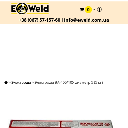
0
КАТАЛОГ
+38 (067) 57-157-60 |
info@eweld.com.ua
О
КОМПАНИИ
СТАТЬИ
ЭЛЕКТРОДЫ ЭА-400/10У ДИАМЕТР 5 (5 КГ)
АКЦИИ
ОПЛАТА
И
ДОСТАВКА
>
Электроды
>
Электроды ЭА-400/10У диаметр 5 (5 кг)
КОНТАКТЫ