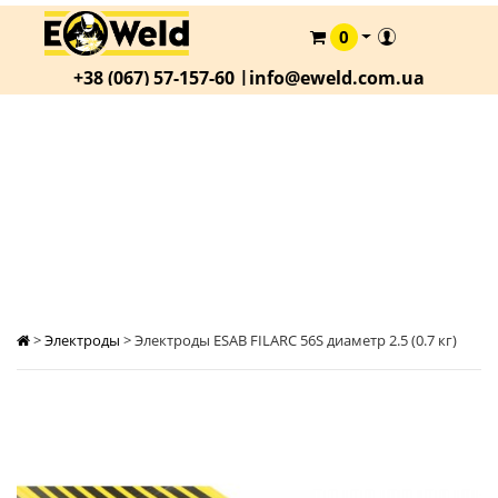
0
КАТАЛОГ
+38 (067) 57-157-60 |
info@eweld.com.ua
О
КОМПАНИИ
СТАТЬИ
ЭЛЕКТРОДЫ ESAB FILARC 56S ДИАМЕТР 2.5
(0.7 КГ)
АКЦИИ
ОПЛАТА
И
ДОСТАВКА
КОНТАКТЫ
>
Электроды
>
Электроды ESAB FILARC 56S диаметр 2.5 (0.7 кг)