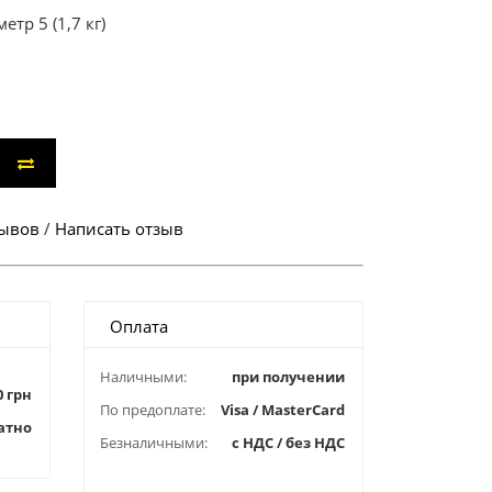
тр 5 (1,7 кг)
зывов
/
Написать отзыв
Оплата
Наличными:
при получении
0 грн
По предоплате:
Visa / MasterCard
атно
Безналичными:
с НДС / без НДС