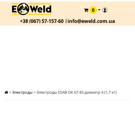
0
КАТАЛОГ
+38 (067) 57-157-60 |
info@eweld.com.ua
О
КОМПАНИИ
СТАТЬИ
ЭЛЕКТРОДЫ ESAB OK 67.45 ДИАМЕТР 4 (1,7
КГ)
АКЦИИ
ОПЛАТА
И
ДОСТАВКА
КОНТАКТЫ
>
Электроды
>
Электроды ESAB OK 67.45 диаметр 4 (1,7 кг)