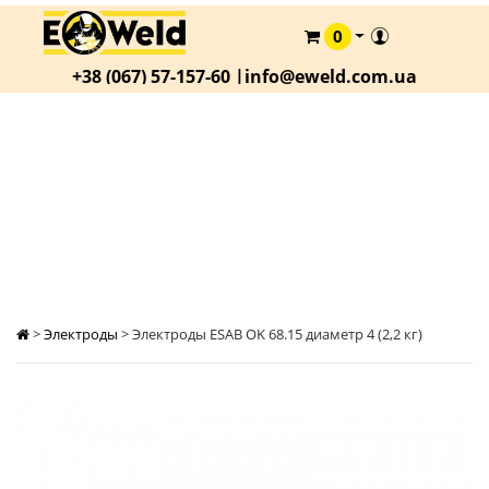
0
КАТАЛОГ
+38 (067) 57-157-60 |
info@eweld.com.ua
О
КОМПАНИИ
СТАТЬИ
ЭЛЕКТРОДЫ ESAB OK 68.15 ДИАМЕТР 4 (2,2
КГ)
АКЦИИ
ОПЛАТА
И
ДОСТАВКА
КОНТАКТЫ
>
Электроды
>
Электроды ESAB OK 68.15 диаметр 4 (2,2 кг)