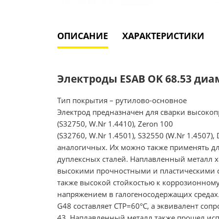
ОПИСАНИЕ
ХАРАКТЕРИСТИКИ
Электроды ESAB OK 68.53 диаме
Тип покрытия – рутилово-основное
Электрод предназначен для сварки высокоп
(S32750, W.Nr 1.4410), Zeron 100
(S32760, W.Nr 1.4501), S32550 (W.Nr 1.4507),
аналогичных. Их можно также применять дл
дуплексных сталей. Наплавленный металл х
высокими прочностными и пластическими св
также высокой стойкостью к коррозионном
напряжением в галогеносодержащих средах.
G48 составляет CTP=60°C, а эквивалент со
43. Наплавленный металл также прошел исп