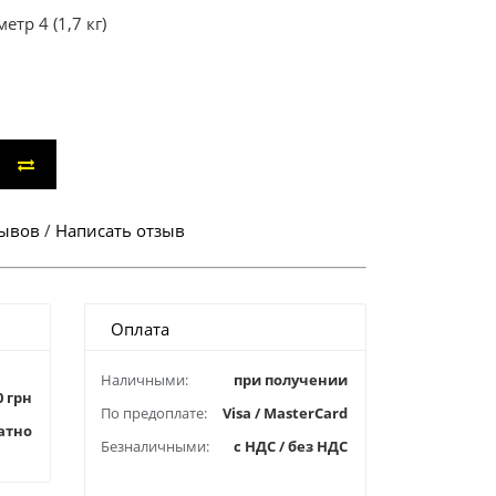
тр 4 (1,7 кг)
зывов
/
Написать отзыв
Оплата
Наличными:
при получении
0 грн
По предоплате:
Visa / MasterCard
атно
Безналичными:
с НДС / без НДС