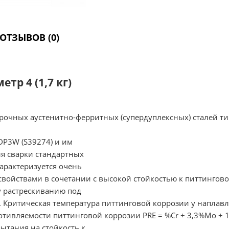
ОТЗЫВОВ (0)
тр 4 (1,7 кг)
рочных аустенитно-ферритных (супердуплексных) сталей ти
 DP3W (S39274) и им
я сварки стандартных
арактеризуется очень
ойствами в сочетании с высокой стойкостью к питтинговой
у растрескиванию под
 Критическая температура питтинговой коррозии у наплав
противляемости питтинговой коррозии PRE = %Cr + 3,3%Mo +
ытания на стойкость к