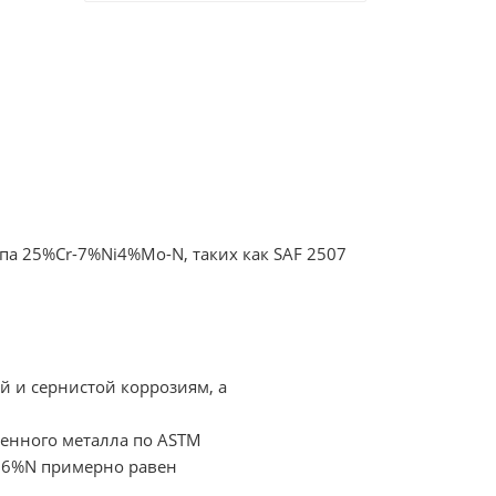
па 25%Cr-7%Ni4%Mo-N, таких как SAF 2507
 и сернистой коррозиям, а
ленного металла по ASTM
 16%N примерно равен