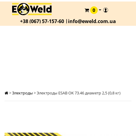
0
КАТАЛОГ
+38 (067) 57-157-60 |
info@eweld.com.ua
О
КОМПАНИИ
СТАТЬИ
ЭЛЕКТРОДЫ ESAB OK 73.46 ДИАМЕТР 2,5 (0,8
КГ)
АКЦИИ
ОПЛАТА
И
ДОСТАВКА
КОНТАКТЫ
>
Электроды
>
Электроды ESAB OK 73.46 диаметр 2,5 (0,8 кг)