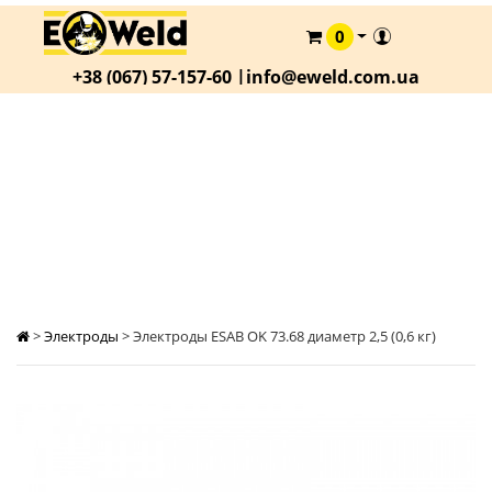
0
КАТАЛОГ
+38 (067) 57-157-60 |
info@eweld.com.ua
О
КОМПАНИИ
СТАТЬИ
ЭЛЕКТРОДЫ ESAB OK 73.68 ДИАМЕТР 2,5 (0,6
КГ)
АКЦИИ
ОПЛАТА
И
ДОСТАВКА
КОНТАКТЫ
>
Электроды
>
Электроды ESAB OK 73.68 диаметр 2,5 (0,6 кг)