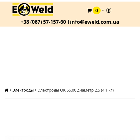
0
КАТАЛОГ
+38 (067) 57-157-60 |
info@eweld.com.ua
О
КОМПАНИИ
СТАТЬИ
ЭЛЕКТРОДЫ OK 55.00 ДИАМЕТР 2.5 (4.1 КГ)
АКЦИИ
ОПЛАТА
И
ДОСТАВКА
>
Электроды
>
Электроды OK 55.00 диаметр 2.5 (4.1 кг)
КОНТАКТЫ