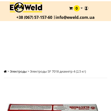
0
КАТАЛОГ
+38 (067) 57-157-60 |
info@eweld.com.ua
О
КОМПАНИИ
СТАТЬИ
ЭЛЕКТРОДЫ SF 7018 ДИАМЕТР 4 (2,5 КГ)
АКЦИИ
ОПЛАТА
И
ДОСТАВКА
>
Электроды
>
Электроды SF 7018 диаметр 4 (2,5 кг)
КОНТАКТЫ