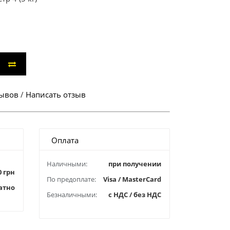
зывов
/
Написать отзыв
Оплата
Наличными:
при получении
0 грн
По предоплате:
Visa / MasterCard
атно
Безналичными:
с НДС / без НДС