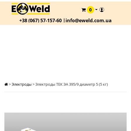
0
КАТАЛОГ
+38 (067) 57-157-60 |
info@eweld.com.ua
О
КОМПАНИИ
СТАТЬИ
ЭЛЕКТРОДЫ ТЕК ЭА 395/9 ДИАМЕТР 5 (5 КГ)
АКЦИИ
ОПЛАТА
И
ДОСТАВКА
>
Электроды
>
Электроды ТЕК ЭА 395/9 диаметр 5 (5 кг)
КОНТАКТЫ