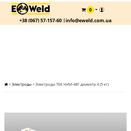
0
КАТАЛОГ
+38 (067) 57-157-60 |
info@eweld.com.ua
О
КОМПАНИИ
СТАТЬИ
ЭЛЕКТРОДЫ ТЕК НИИ-48Г ДИАМЕТР 4 (5 КГ)
АКЦИИ
ОПЛАТА
И
ДОСТАВКА
>
Электроды
>
Электроды ТЕК НИИ-48Г диаметр 4 (5 кг)
КОНТАКТЫ