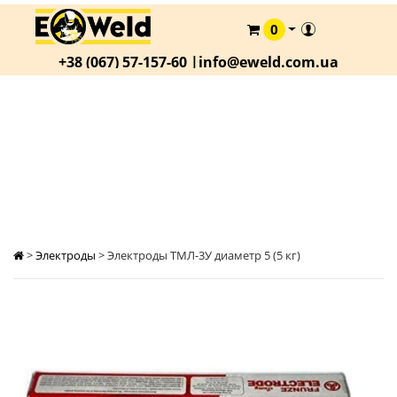
0
КАТАЛОГ
+38 (067) 57-157-60 |
info@eweld.com.ua
О
КОМПАНИИ
СТАТЬИ
ЭЛЕКТРОДЫ ТМЛ-3У ДИАМЕТР 5 (5 КГ)
АКЦИИ
ОПЛАТА
И
ДОСТАВКА
>
Электроды
>
Электроды ТМЛ-3У диаметр 5 (5 кг)
КОНТАКТЫ