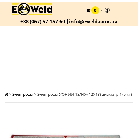
0
КАТАЛОГ
+38 (067) 57-157-60 |
info@eweld.com.ua
О
КОМПАНИИ
СТАТЬИ
ЭЛЕКТРОДЫ УОНИИ-13/НЖ(12Х13) ДИАМЕТР
4 (5 КГ)
АКЦИИ
ОПЛАТА
И
ДОСТАВКА
КОНТАКТЫ
>
Электроды
>
Электроды УОНИИ-13/НЖ(12Х13) диаметр 4 (5 кг)