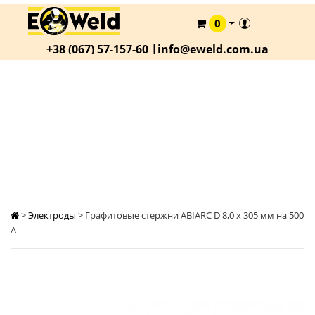
0
КАТАЛОГ
+38 (067) 57-157-60 |
info@eweld.com.ua
О
КОМПАНИИ
СТАТЬИ
ГРАФИТОВЫЕ СТЕРЖНИ ABIARC D 8,0 Х 305
ММ НА 500 А
АКЦИИ
ОПЛАТА
И
ДОСТАВКА
КОНТАКТЫ
>
Электроды
>
Графитовые стержни ABIARC D 8,0 х 305 мм на 500
А