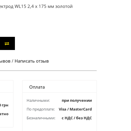
трод WL15 2,4 х 175 мм золотой
зывов
/
Написать отзыв
Оплата
Наличными:
при получении
0 грн
По предоплате:
Visa / MasterCard
атно
Безналичными:
с НДС / без НДС