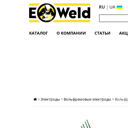
RU
|
UA
КАТАЛОГ
О КОМПАНИИ
СТАТЬИ
АК
ВОЛЬФРАМОВЫЙ ЭЛЕКТРОД WL15 2,
>
Электроды
>
Вольфрамовые электроды
>
Вольфр