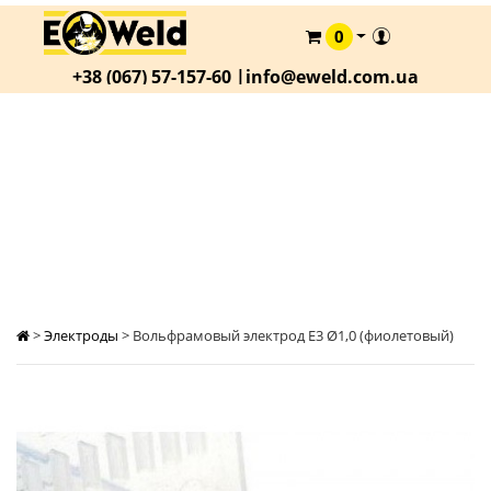
0
КАТАЛОГ
+38 (067) 57-157-60 |
info@eweld.com.ua
О
КОМПАНИИ
СТАТЬИ
ВОЛЬФРАМОВЫЙ ЭЛЕКТРОД E3 Ø1,0
(ФИОЛЕТОВЫЙ)
АКЦИИ
ОПЛАТА
И
ДОСТАВКА
КОНТАКТЫ
>
Электроды
>
Вольфрамовый электрод E3 Ø1,0 (фиолетовый)