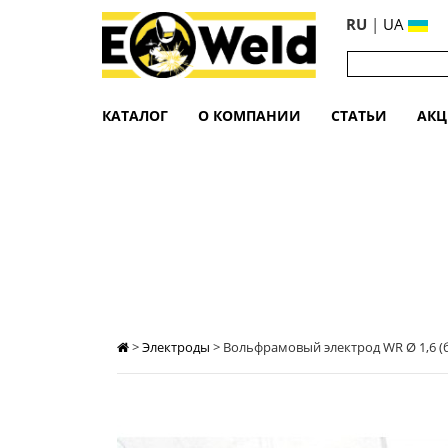
RU
|
UA
КАТАЛОГ
О КОМПАНИИ
СТАТЬИ
АК
ВОЛЬФРАМОВЫЙ ЭЛЕКТРОД WR Ø 1
>
Электроды
>
Вольфрамовый электрод WR Ø 1,6 