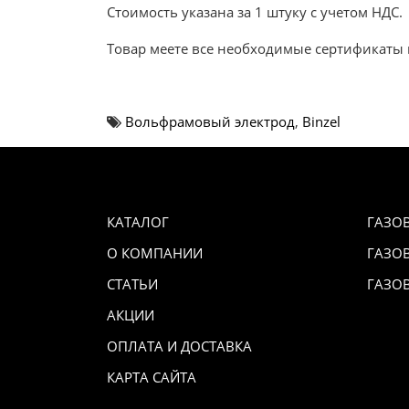
Стоимость указана за 1 штуку с учетом НДС.
Товар меете все необходимые сертификаты 
Вольфрамовый электрод
,
Binzel
КАТАЛОГ
ГАЗО
О КОМПАНИИ
ГАЗО
СТАТЬИ
ГАЗО
АКЦИИ
ОПЛАТА И ДОСТАВКА
КАРТА САЙТА