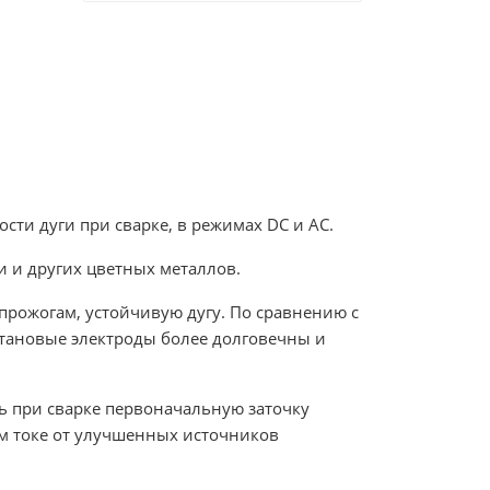
сти дуги при сварке, в режимах DC и AC.
и и других цветных металлов.
рожогам, устойчивую дугу. По сравнению с
тановые электроды более долговечны и
ь при сварке первоначальную заточку
ом токе от улучшенных источников