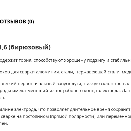
ОТЗЫВОВ (0)
,6 (бирюзовый)
содержат тория, способствуют хорошему поджигу и стабильно
оков для сварки алюминия, стали, нержавеющей стали, мед
егкий первоначальный запуск дуги, низкую склонность к п
роды имеют меньший износ рабочего конца электрода. Лан
ов.
длине электрода, что позволяет длительное время сохранят
и сварке на постоянном (прямой полярности) или переменн
лей.