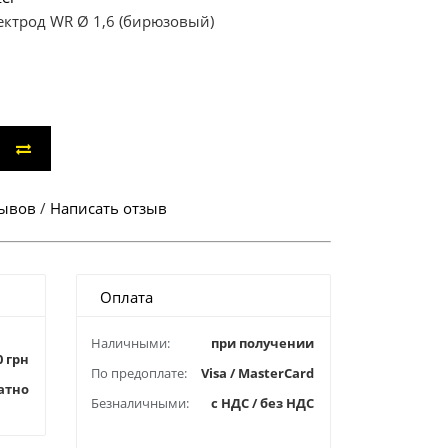
ктрод WR Ø 1,6 (бирюзовый)
зывов
/
Написать отзыв
Оплата
Наличными:
при получении
0 грн
По предоплате:
Visa / MasterCard
атно
Безналичными:
с НДС / без НДС