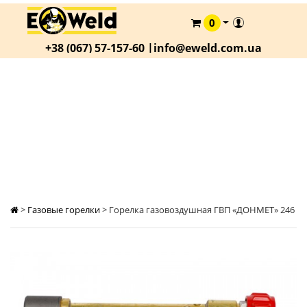
0
КАТАЛОГ
+38 (067) 57-157-60 |
info@eweld.com.ua
О
КОМПАНИИ
СТАТЬИ
ГОРЕЛКА ГАЗОВОЗДУШНАЯ ГВП «ДОНМЕТ»
246
АКЦИИ
ОПЛАТА
И
ДОСТАВКА
КОНТАКТЫ
>
Газовые горелки
>
Горелка газовоздушная ГВП «ДОНМЕТ» 246