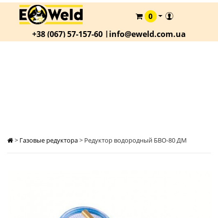
0
КАТАЛОГ
+38 (067) 57-157-60 |
info@eweld.com.ua
О
КОМПАНИИ
СТАТЬИ
РЕДУКТОР ВОДОРОДНЫЙ БВО-80 ДМ
АКЦИИ
ОПЛАТА
И
ДОСТАВКА
>
Газовые редуктора
>
Редуктор водородный БВО-80 ДМ
КОНТАКТЫ