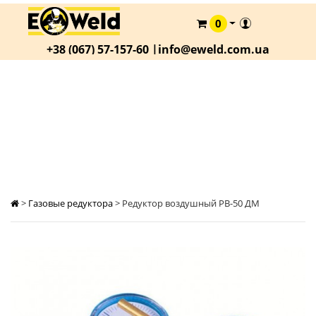
0
КАТАЛОГ
+38 (067) 57-157-60 |
info@eweld.com.ua
О
КОМПАНИИ
СТАТЬИ
РЕДУКТОР ВОЗДУШНЫЙ РВ-50 ДМ
АКЦИИ
ОПЛАТА
И
ДОСТАВКА
>
Газовые редуктора
>
Редуктор воздушный РВ-50 ДМ
КОНТАКТЫ