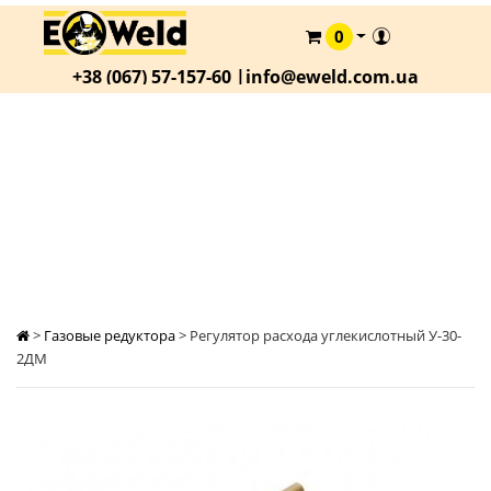
0
КАТАЛОГ
+38 (067) 57-157-60 |
info@eweld.com.ua
О
КОМПАНИИ
СТАТЬИ
РЕГУЛЯТОР РАСХОДА УГЛЕКИСЛОТНЫЙ У-30-
2ДМ
АКЦИИ
ОПЛАТА
И
ДОСТАВКА
КОНТАКТЫ
>
Газовые редуктора
>
Регулятор расхода углекислотный У-30-
2ДМ