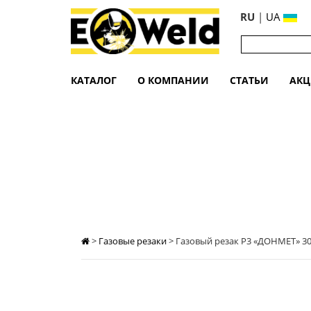
RU
|
UA
КАТАЛОГ
О КОМПАНИИ
СТАТЬИ
АК
ГАЗОВЫЙ РЕЗАК Р3 «ДОНМЕТ» 300 
>
Газовые резаки
>
Газовый резак Р3 «ДОНМЕТ» 30