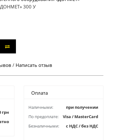
«ДОНМЕТ» 300 У
зывов
/
Написать отзыв
Оплата
Наличными:
при получении
0 грн
По предоплате:
Visa / MasterCard
атно
Безналичными:
с НДС / без НДС