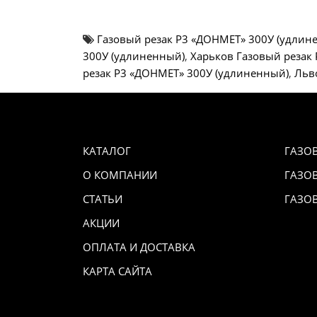
Газовый резак Р3 «ДОНМЕТ» 300У (удлин
300У (удлиненный)
,
Харьков Газовый резак
резак Р3 «ДОНМЕТ» 300У (удлиненный)
,
Льв
КАТАЛОГ
ГАЗО
О КОМПАНИИ
ГАЗО
СТАТЬИ
ГАЗО
АКЦИИ
ОПЛАТА И ДОСТАВКА
КАРТА САЙТА