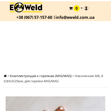
0
КАТАЛОГ
+38 (067) 57-157-60 |
info@eweld.com.ua
О
КОМПАНИИ
СТАТЬИ
НАКОНЕЧНИК М6, D 0.8/6.0/25ММ, ДЛЯ
ГОРЕЛКИ MIG/MAG
АКЦИИ
ОПЛАТА
И
ДОСТАВКА
КОНТАКТЫ
>
Комплектующие к горелкам (MIG/MAG)
>
Наконечник М6, d
0.8/6.0/25мм, для горелки MIG/MAG