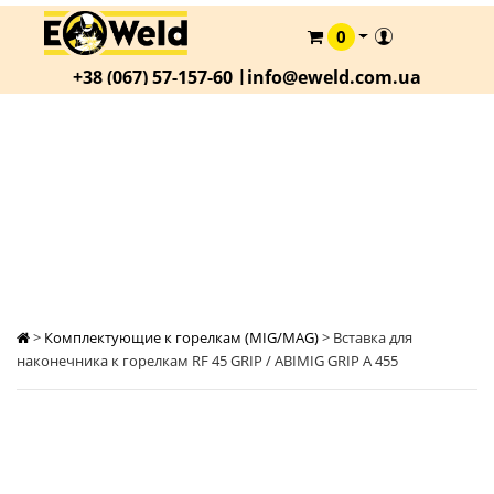
0
КАТАЛОГ
+38 (067) 57-157-60 |
info@eweld.com.ua
О
КОМПАНИИ
СТАТЬИ
ВСТАВКА ДЛЯ НАКОНЕЧНИКА К ГОРЕЛКАМ
RF 45 GRIP / ABIMIG GRIP A 455
АКЦИИ
ОПЛАТА
И
ДОСТАВКА
КОНТАКТЫ
>
Комплектующие к горелкам (MIG/MAG)
>
Вставка для
наконечника к горелкам RF 45 GRIP / ABIMIG GRIP A 455