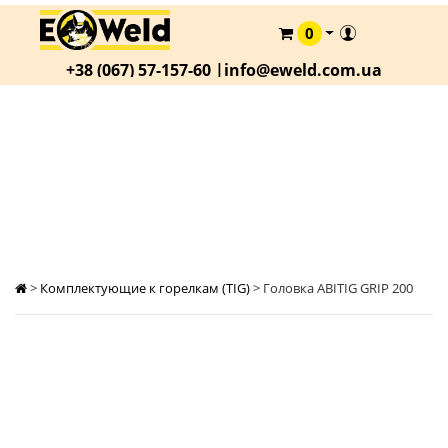
0
КАТАЛОГ
+38 (067) 57-157-60 |
info@eweld.com.ua
О
КОМПАНИИ
СТАТЬИ
ГОЛОВКА ABITIG GRIP 200
АКЦИИ
ОПЛАТА
И
ДОСТАВКА
>
Комплектующие к горелкам (TIG)
>
Головка ABITIG GRIP 200
КОНТАКТЫ