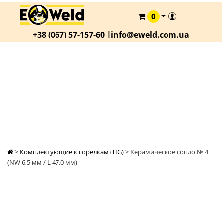
0
КАТАЛОГ
+38 (067) 57-157-60 |
info@eweld.com.ua
О
КОМПАНИИ
СТАТЬИ
КЕРАМИЧЕСКОЕ СОПЛО № 4 (NW 6,5 ММ / L
47,0 ММ)
АКЦИИ
ОПЛАТА
И
ДОСТАВКА
КОНТАКТЫ
>
Комплектующие к горелкам (TIG)
>
Керамическое сопло № 4
(NW 6,5 мм / L 47,0 мм)