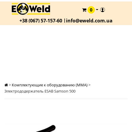
0
КАТАЛОГ
+38 (067) 57-157-60 |
info@eweld.com.ua
О
КОМПАНИИ
СТАТЬИ
ЭЛЕКТРОДОДЕРЖАТЕЛЬ ESAB SAMSON 500
АКЦИИ
ОПЛАТА
И
ДОСТАВКА
>
Комплектующие к оборудованию (MMA)
>
КОНТАКТЫ
Электрододержатель ESAB Samson 500