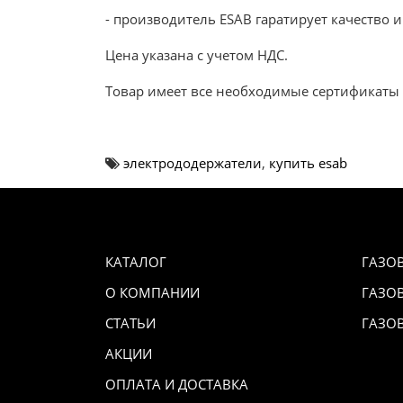
- производитель ESAB гаратирует качество 
Цена указана с учетом НДС.
Товар имеет все необходимые сертификаты 
электрододержатели
,
купить esab
КАТАЛОГ
ГАЗО
О КОМПАНИИ
ГАЗО
СТАТЬИ
ГАЗО
АКЦИИ
ОПЛАТА И ДОСТАВКА