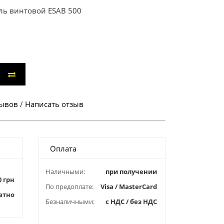
ль винтовой ESAB 500
зывов
/
Написать отзыв
Оплата
Наличными:
при получении
0 грн
По предоплате:
Visa / MasterCard
атно
Безналичными:
с НДС / без НДС