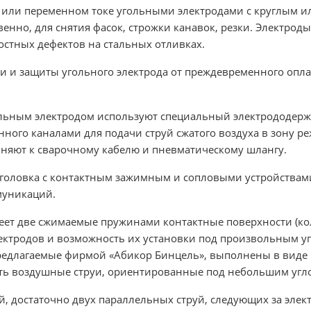
 или переменном токе угольными электродами с круглым и
енно, для снятия фасок, строжки канавок, резки. Электро
остных дефектов на стальных отливках.
 и защиты угольного электрода от преждевременного опла
льным электродом используют специальный электрододержа
нного каналами для подачи струй сжатого воздуха в зону ре
няют к сварочному кабелю и пневматическому шлангу.
 головка с контактным зажимным и сопловыми устройствами
муникаций.
еет две сжимаемые пружинами контактные поверхности (ко
лектродов и возможность их установки под произвольным уг
редлагаемые фирмой «Абикор Бинцель», выполнены в виде 
ть воздушные струи, ориентированные под небольшим угло
й, достаточно двух параллельных струй, следующих за эле