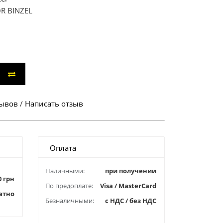
OR BINZEL
зывов
/
Написать отзыв
Оплата
Наличными:
при получении
0 грн
По предоплате:
Visa / MasterCard
атно
Безналичными:
с НДС / без НДС