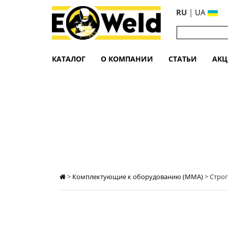
RU
|
UA
КАТАЛОГ
О КОМПАНИИ
СТАТЬИ
АК
СТРОГАЧ К-12 ABICOR BINZEL
>
Комплектующие к оборудованию (MMA)
>
Строг