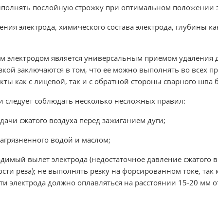
выполнять послойную строжку при оптимальном положении э
чения электрода, химического состава электрода, глубины к
м электродом является универсальным приемом удаления д
зкой заключаются в том, что ее можно выполнять во всех п
екты как с лицевой, так и с обратной стороны сварного шва
 следует соблюдать несколько несложных правил:
дачи сжатого воздуха перед зажиганием дуги;
загрязненного водой и маслом;
имый вылет электрода (недостаточное давление сжатого в
ти реза); не выполнять резку на форсированном токе, так к
и электрода должно оплавляться на расстоянии 15-20 мм о