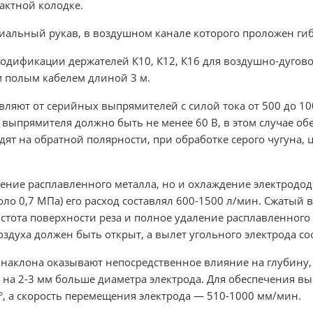
актной колодке.
циальный рукав, в воздушном канале которого проложен ги
модификации держателей К10, К12, К16 для воздушно-дуго
 полым кабелем длиной 3 м.
вляют от серийных выпрямителей с силой тока от 500 до
 выпрямителя должно быть не менее 60 В, в этом случае обе
дят на обратной полярности, при обработке серого чугуна,
ление расплавленного металла, но и охлаждение электродо
ло 0,7 МПа) его расход составлял 600-1500 л/мин. Сжатый
истота поверхности реза и полное удаление расплавленного 
здуха должен быть открыт, а вылет угольного электрода сос
 наклона оказывают непосредственное влияние на глубину,
на 2-3 мм больше диаметра электрода. Для обеспечения в
°, а скорость перемещения электрода — 510-1000 мм/мин.