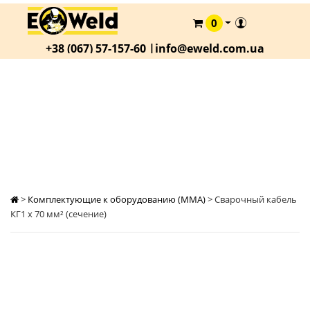
0
КАТАЛОГ
+38 (067) 57-157-60 |
info@eweld.com.ua
О
КОМПАНИИ
СТАТЬИ
СВАРОЧНЫЙ КАБЕЛЬ КГ1 Х 70 ММ² (СЕЧЕНИЕ)
АКЦИИ
ОПЛАТА
И
ДОСТАВКА
>
Комплектующие к оборудованию (MMA)
>
Сварочный кабель
КОНТАКТЫ
КГ1 х 70 мм² (сечение)