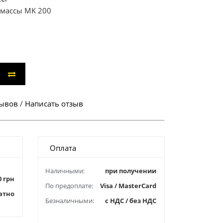
массы MK 200
зывов
/
Написать отзыв
Оплата
Наличными:
при получении
0 грн
По предоплате:
Visa / MasterCard
атно
Безналичными:
с НДС / без НДС