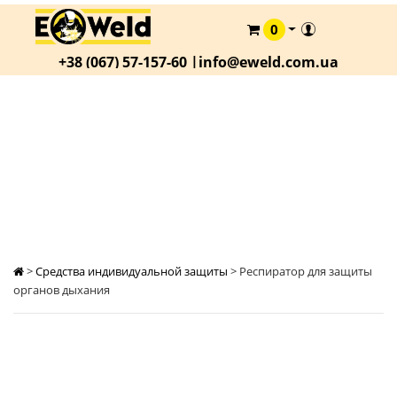
0
КАТАЛОГ
+38 (067) 57-157-60 |
info@eweld.com.ua
О
КОМПАНИИ
СТАТЬИ
РЕСПИРАТОР ДЛЯ ЗАЩИТЫ ОРГАНОВ
ДЫХАНИЯ
АКЦИИ
ОПЛАТА
И
ДОСТАВКА
КОНТАКТЫ
>
Средства индивидуальной защиты
>
Респиратор для защиты
органов дыхания