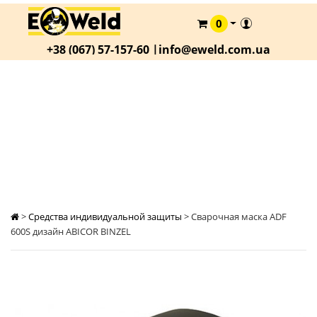
0
КАТАЛОГ
+38 (067) 57-157-60 |
info@eweld.com.ua
О
КОМПАНИИ
СТАТЬИ
СВАРОЧНАЯ МАСКА ADF 600S ДИЗАЙН
ABICOR BINZEL
АКЦИИ
ОПЛАТА
И
ДОСТАВКА
КОНТАКТЫ
>
Средства индивидуальной защиты
>
Сварочная маска ADF
600S дизайн ABICOR BINZEL