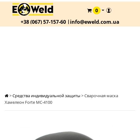
0
КАТАЛОГ
+38 (067) 57-157-60 |
info@eweld.com.ua
О
КОМПАНИИ
СТАТЬИ
СВАРОЧНАЯ МАСКА ХАМЕЛЕОН FORTE
МС-4100
АКЦИИ
ОПЛАТА
И
ДОСТАВКА
КОНТАКТЫ
>
Средства индивидуальной защиты
>
Сварочная маска
Хамелеон Forte МС-4100